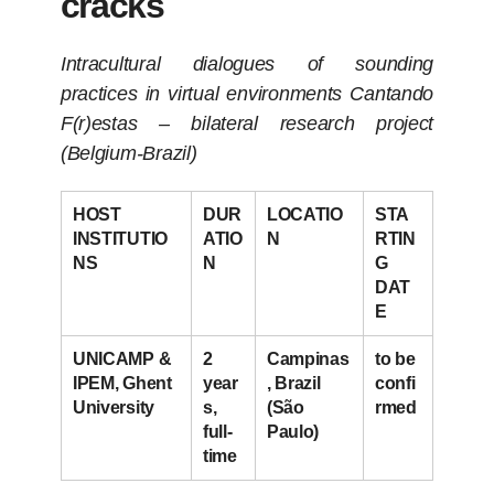
cracks
Intracultural dialogues of sounding
practices in virtual environments Cantando
F(r)estas – bilateral research project
(Belgium-Brazil)
HOST
DUR
LOCATIO
STA
INSTITUTIO
ATIO
N
RTIN
NS
N
G
DAT
E
UNICAMP &
2
Campinas
to be
IPEM, Ghent
year
, Brazil
confi
University
s,
(São
rmed
full-
Paulo)
time