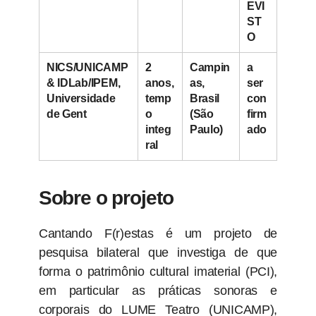
EVI
ST
O
NICS/UNICAMP
2
Campin
a
& IDLab/IPEM,
anos,
as,
ser
Universidade
temp
Brasil
con
de Gent
o
(São
firm
integ
Paulo)
ado
ral
Sobre o projeto
Cantando F(r)estas é um projeto de
pesquisa bilateral que investiga de que
forma o patrimônio cultural imaterial (PCI),
em particular as práticas sonoras e
corporais do LUME Teatro (UNICAMP),