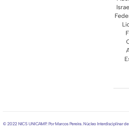
Isra
Fede
Li
F
E
© 2022 NICS UNICAMP. Por Marcos Pereira. Núcleo Interdisciplinar d