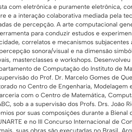
sta com eletrônica e puramente eletrônica, c
re e a interação colaborativa mediada pela t
adas de percepção. A arte computacional ge
ferramenta para conduzir estudos e experime
icidade, correlatos e mecanismos subjacentes 
percepção sonora/visual e na dimensão simból
ivais, masterclasses e workshops. Desenvolve
partamento de Computação do Instituto de Mat
supervisão do Prof. Dr. Marcelo Gomes de Que
torado no Centro de Engenharia, Modelagem e
arceria com o Centro de Matemática, Comp
BC, sob a a supervisão dos Profs. Drs. João Ri
êmios por suas composições durante a Bienal 
UNARTE e no III Concurso Internacional de Co
ais, suas obras são executadas no Brasil, Arge