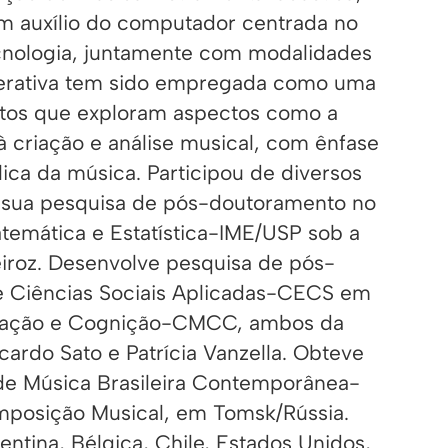
om auxílio do computador centrada no
ecnologia, juntamente com modalidades
nerativa tem sido empregada como uma
ntos que exploram aspectos como a
à criação e análise musical, com ênfase
ica da música. Participou de diversos
u sua pesquisa de pós-doutoramento no
emática e Estatística-IME/USP sob a
iroz. Desenvolve pesquisa de pós-
 Ciências Sociais Aplicadas-CECS em
utação e Cognição-CMCC, ambos da
cardo Sato e Patrícia Vanzella. Obteve
de Música Brasileira Contemporânea-
mposição Musical, em Tomsk/Rússia.
ntina, Bélgica, Chile, Estados Unidos,