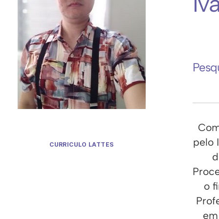
Iv
Pesq
Comp
pelo 
CURRICULO LATTES
d
Proce
o 
Prof
em 