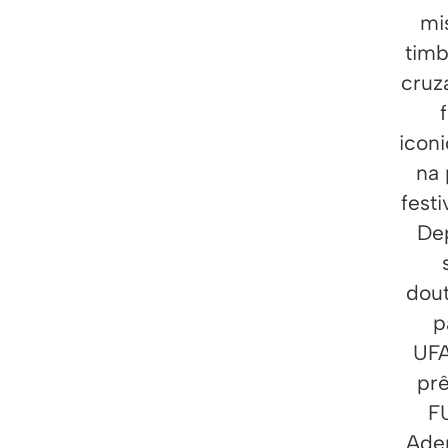
mi
timb
cruz
icon
na 
fest
De
dou
p
UFA
pr
F
Adem